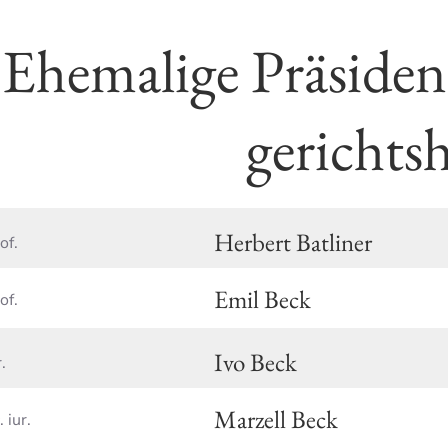
Ehemalige Präsident
gerichts
Herbert Batliner
of.
Emil Beck
of.
Ivo Beck
.
Marzell Beck
. iur.