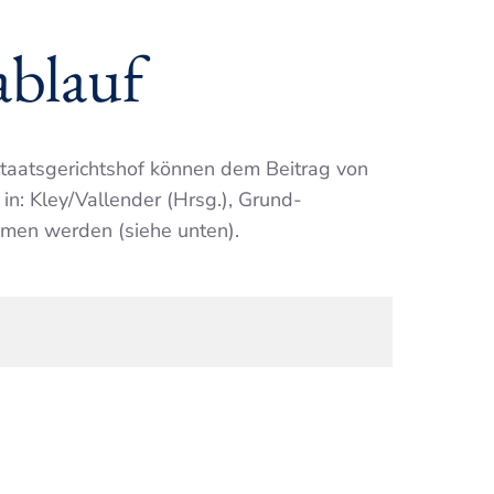
ablauf
taats­gerichtshof können dem Beitrag von
in: Kley/Vallender (Hrsg.), Grund­
m­men werden (siehe unten).